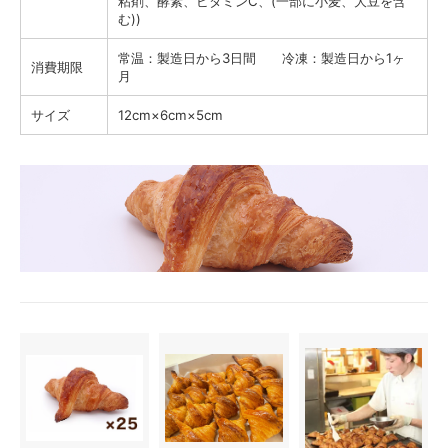
粘剤、酵素、ビタミンC、(一部に小麦、大豆を含
む))
常温：製造日から3日間 冷凍：製造日から1ヶ
消費期限
月
サイズ
12cm×6cm×5cm