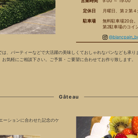
営業時間
9:00 ～ 19:00
定休日
月曜日、第２第４
駐車場
無料駐車場20台。
第2駐車場のコイン
@blancpain_bo
では、パーティーなどで大活躍の美味しくておしゃれなパンなども承り
お気軽にご相談下さい。ご予算・ご要望に合わせてお作り致します。
Gâteau
エーションに合わせた記念のケ