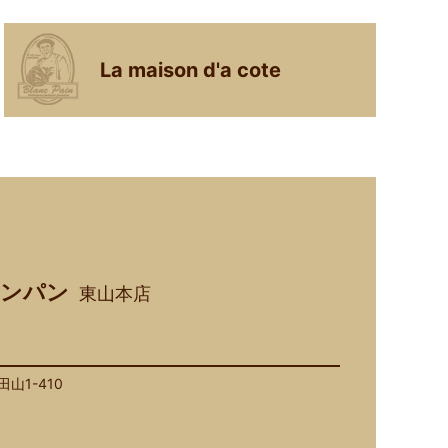
La maison d'a cote
ンパン
東山本店
山1-410