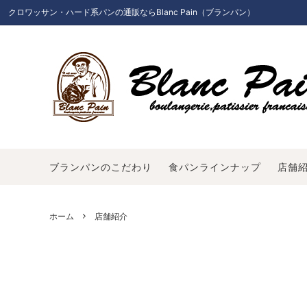
クロワッサン・ハード系パンの通販ならBlanc Pain（ブランパン）
ヴィエノワズリ
ブランパンのこだわり
食パ
パン
甘いパン
よくあるご質問
デリ
店舗
お試しセット
ニュース一覧
ギフ
お問
ブランパンのこだわり
食パンラインナップ
店舗
ホーム
店舗紹介