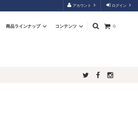
アカウント
ログイン
商品ラインナップ
コンテンツ
0
ハーフバゲット
ご購入方法について
ラスク
メディア掲載情報