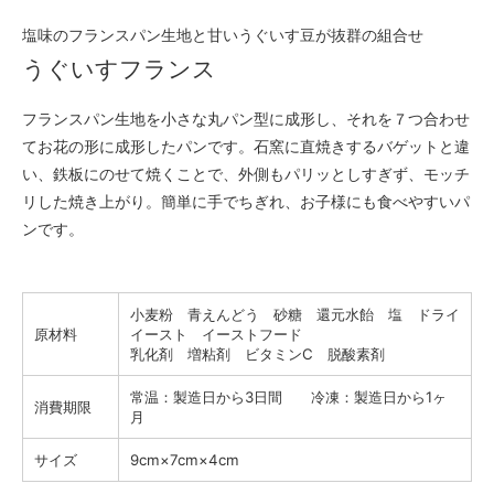
塩味のフランスパン生地と甘いうぐいす豆が抜群の組合せ
うぐいすフランス
フランスパン生地を小さな丸パン型に成形し、それを７つ合わせ
てお花の形に成形したパンです。石窯に直焼きするバゲットと違
い、鉄板にのせて焼くことで、外側もパリッとしすぎず、モッチ
リした焼き上がり。簡単に手でちぎれ、お子様にも食べやすいパ
ンです。
小麦粉 青えんどう 砂糖 還元水飴 塩 ドライ
原材料
イースト イーストフード
乳化剤 増粘剤 ビタミンC 脱酸素剤
常温：製造日から3日間 冷凍：製造日から1ヶ
消費期限
月
サイズ
9cm×7cm×4cm