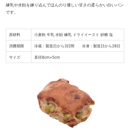
練乳や水飴を練り込んでほんのり優しい甘さの柔らかい白いパン
です。
原材料
小麦粉 牛乳 水飴 練乳 ドライイースト 砂糖 塩
消費期限
冷蔵：製造日から3日間 冷凍：製造日から28日
サイズ
直径8cm×5cm