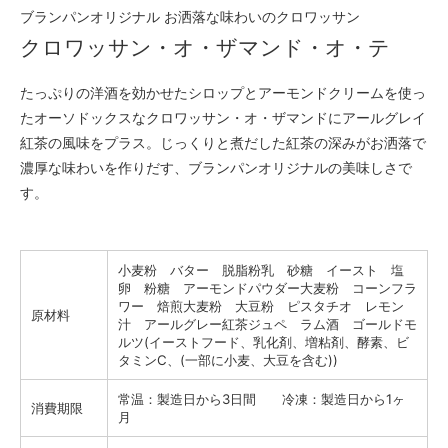
ブランパンオリジナル お洒落な味わいのクロワッサン
クロワッサン・オ・ザマンド・オ・テ
たっぷりの洋酒を効かせたシロップとアーモンドクリームを使っ
たオーソドックスなクロワッサン・オ・ザマンドにアールグレイ
紅茶の風味をプラス。じっくりと煮だした紅茶の深みがお洒落で
濃厚な味わいを作りだす、ブランパンオリジナルの美味しさで
す。
小麦粉 バター 脱脂粉乳 砂糖 イースト 塩
卵 粉糖 アーモンドパウダー大麦粉 コーンフラ
ワー 焙煎大麦粉 大豆粉 ピスタチオ レモン
原材料
汁 アールグレー紅茶ジュペ ラム酒 ゴールドモ
ルツ(イーストフード、乳化剤、増粘剤、酵素、ビ
タミンC、(一部に小麦、大豆を含む))
常温：製造日から3日間 冷凍：製造日から1ヶ
消費期限
月