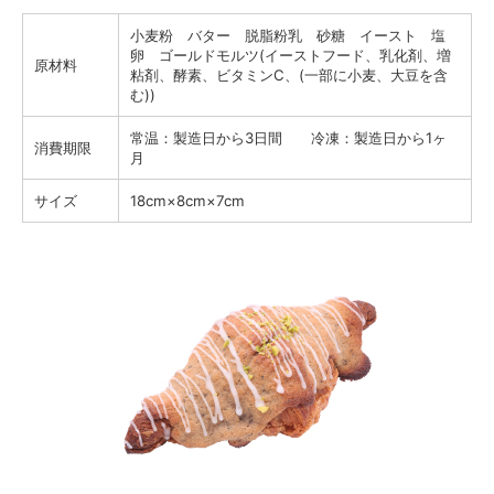
小麦粉 バター 脱脂粉乳 砂糖 イースト 塩
卵 ゴールドモルツ(イーストフード、乳化剤、増
原材料
粘剤、酵素、ビタミンC、(一部に小麦、大豆を含
む))
常温：製造日から3日間 冷凍：製造日から1ヶ
消費期限
月
サイズ
18cm×8cm×7cm