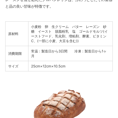
と品の良い甘味が特徴です。
小麦粉 卵 生クリーム バター レーズン 砂
糖 イースト 脱脂粉乳 塩 ゴールドモルツ(イ
原材料
ーストフード、乳化剤、増粘剤、酵素、ビタミン
C、(一部に小麦、大豆を含む))
常温：製造日から3日間 冷凍：製造日から1ヶ
消費期限
月
サイズ
25cm×12cm×10.5cm